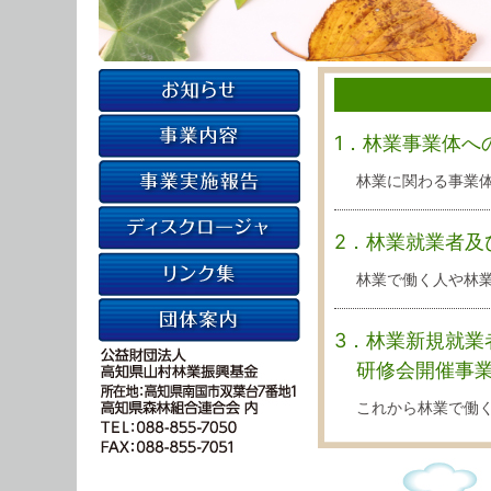
1．
林業事業体へ
林業に関わる事業
2．
林業就業者及
林業で働く人や林
3．
林業新規就業
研修会開催事
これから林業で働